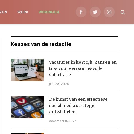
IZEN
WERK
WONINGEN
Facebook
Twitter
Instagram
Keuzes van de redactie
Vacatures in kortrijk: kansen en
tips voor een succesvolle
sollicitatie
juni 28, 2026
De kunst van een effectieve
social media strategie
ontwikkelen
december 9, 2024