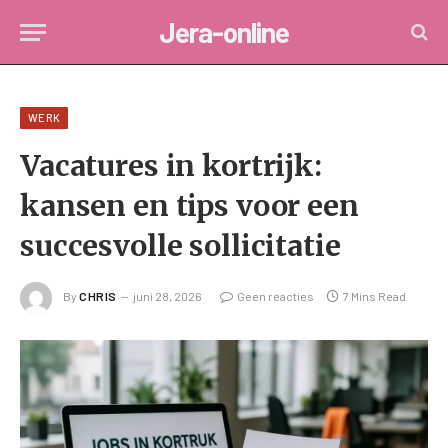
Jera-online
WERK
Vacatures in kortrijk:
kansen en tips voor een
succesvolle sollicitatie
By
CHRIS
juni 28, 2026
Geen reacties
7 Mins Read